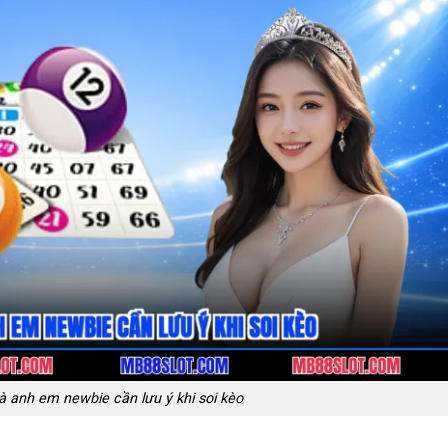
à anh em newbie cần lưu ý khi soi kèo