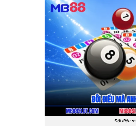
Đôi điều m