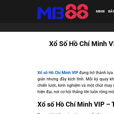
Bỏ
qua
MB88
BẮ
nội
dung
Xổ Số Hồ Chí Minh V
Xổ số Hồ Chí Minh VIP
đang trở thành lựa
giản nhưng đầy kịch tính. Mỗi kỳ quay k
chiến lược, kinh nghiệm và một chút ma
hiện đại, nơi cơ hội thắng lớn luôn rộng mở
Xổ số Hồ Chí Minh VIP – 