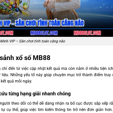
 Minh VIP – Sân chơi tính toán căng não
i sảnh xổ số MB88
chỉ đến từ việc cập nhật kết quả mà còn nằm ở nhiều tiện íc
dữ liệu. Những yếu tố này giúp chuyên mục trở thành điểm truy
 kết quả mỗi ngày.
 cứu từng hạng giải nhanh chóng
 người theo dõi có thể dễ dàng nhận ra bố cục được sắp xếp rấ
 tự cụ thể, giúp việc tìm kiếm thông tin trở nên đơn giản hơn