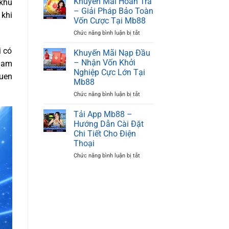
Khuyến Mãi Hoàn Trả
 khu
Nhà
Thành
– Giải Pháp Bảo Toàn
 khi
Cái
Viên
Vốn Cược Tại Mb88
MB88
Vip
ở
Chức năng bình luận bị tắt
–
Khuyến
Đẳng
i có
Mãi
Cấp
Khuyến Mãi Nạp Đầu
Hoàn
Ưu
– Nhận Vốn Khởi
tham
Trả
Đãi
Nghiệp Cực Lớn Tại
quen
–
Chỉ
Mb88
Giải
Có
Pháp
Tại
ở
Chức năng bình luận bị tắt
Bảo
Mb88
Khuyến
Toàn
Mãi
Tải App Mb88 –
Vốn
Nạp
Hướng Dẫn Cài Đặt
Cược
Đầu
Chi Tiết Cho Điện
Tại
–
Thoại
Mb88
Nhận
Vốn
ở
Chức năng bình luận bị tắt
Khởi
Tải
Nghiệp
App
Cực
Mb88
Lớn
–
Tại
Hướng
Mb88
Dẫn
Cài
Đặt