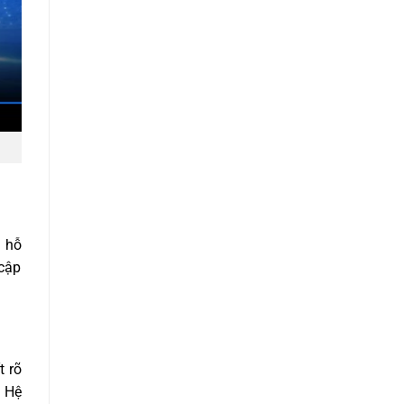
Chi
Tiết
Cho
Điện
Thoại
h hỗ
 cập
t rõ
. Hệ