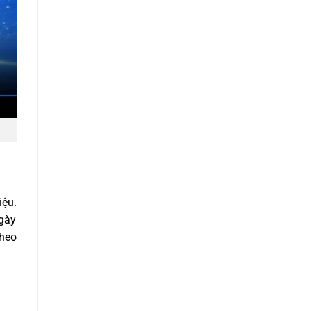
iệu.
ngày
theo