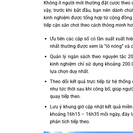
Không ít người mới thường đặt cược theo c
vậy, trước khi bắt đầu, bạn nên dành chú
kinh nghiệm được tổng hợp từ cộng đồng 
tiếp cận sân chơi theo cách thông minh hơ
Ưu tiên các cặp số có tần suất xuất hi
nhất thường được xem là “lô nóng” và c
Quản lý ngân sách theo nguyên tắc 2
kinh nghiệm chỉ sử dụng khoảng 200.
lựa chọn duy nhất.
Theo dõi kết quả trực tiếp từ hệ thống
như tức thời sau khi công bố, giúp người
quay tiếp theo.
Lưu ý khung giờ cập nhật kết quả miề
khoảng 16h15 – 16h35 mỗi ngày, đây là 
phân tích tiếp theo.