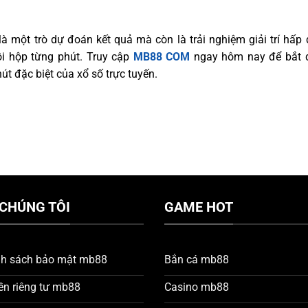
 một trò dự đoán kết quả mà còn là trải nghiệm giải trí hấp
ồi hộp từng phút. Truy cập
MB88 COM
ngay hôm nay để bắt 
t đặc biệt của xổ số trực tuyến.
 CHÚNG TÔI
GAME HOT
nh sách bảo mật mb88
Bắn cá mb88
ền riêng tư mb88
Casino mb88