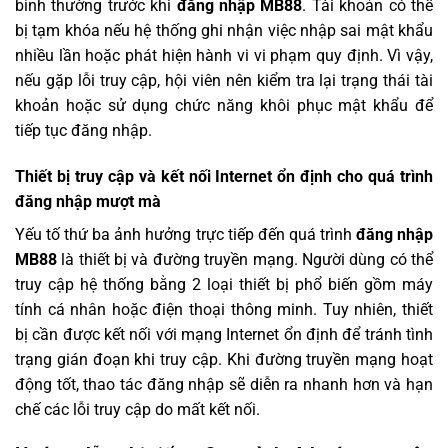
bình thường trước khi
đăng nhập MB88
. Tài khoản có thể
bị tạm khóa nếu hệ thống ghi nhận việc nhập sai mật khẩu
nhiều lần hoặc phát hiện hành vi vi phạm quy định. Vì vậy,
nếu gặp lỗi truy cập, hội viên nên kiểm tra lại trạng thái tài
khoản hoặc sử dụng chức năng khôi phục mật khẩu để
tiếp tục đăng nhập.
Thiết bị truy cập và kết nối Internet ổn định cho quá trình
đăng nhập mượt mà
Yếu tố thứ ba ảnh hưởng trực tiếp đến quá trình
đăng nhập
MB88
là thiết bị và đường truyền mạng. Người dùng có thể
truy cập hệ thống bằng 2 loại thiết bị phổ biến gồm máy
tính cá nhân hoặc điện thoại thông minh. Tuy nhiên, thiết
bị cần được kết nối với mạng Internet ổn định để tránh tình
trạng gián đoạn khi truy cập. Khi đường truyền mạng hoạt
động tốt, thao tác đăng nhập sẽ diễn ra nhanh hơn và hạn
chế các lỗi truy cập do mất kết nối.