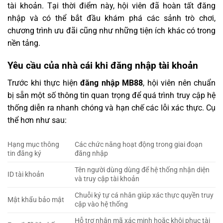
tài khoản. Tại thời điểm này, hội viên đã hoàn tất đăng
nhập
và có thể bắt đầu khám phá các sảnh trò chơi,
chương trình ưu đãi cũng như những tiện ích khác có trong
nền tảng.
Yêu cầu của nhà cái khi đăng nhập tài khoản
Trước khi thực hiện
đăng nhập MB88
, hội viên nên chuẩn
bị sẵn một số thông tin quan trọng để quá trình truy cập hệ
thống diễn ra nhanh chóng và hạn chế các lỗi xác thực. Cụ
thể hơn như sau:
Hạng mục thông
Các chức năng hoạt động trong giai đoạn
tin đăng ký
đăng nhập
Tên người dùng dùng để hệ thống nhận diện
ID tài khoản
và truy cập tài khoản
Chuỗi ký tự cá nhân giúp xác thực quyền truy
Mật khẩu bảo mật
cập vào hệ thống
Hỗ trợ nhận mã xác minh hoặc khôi phục tài