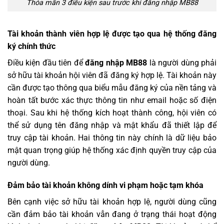
Thỏa mãn 3 điều kiện sau trước khi đăng nhập MB88
Tài khoản thành viên hợp lệ được tạo qua hệ thống đăng
ký chính thức
Điều kiện đầu tiên để
đăng nhập MB88
là người dùng phải
sở hữu tài khoản hội viên đã đăng ký hợp lệ. Tài khoản này
cần được tạo thông qua biểu mẫu đăng ký của nền tảng và
hoàn tất bước xác thực thông tin như email hoặc số điện
thoại. Sau khi hệ thống kích hoạt thành công, hội viên có
thể sử dụng tên đăng nhập và mật khẩu đã thiết lập để
truy cập tài khoản. Hai thông tin này chính là dữ liệu bảo
mật quan trọng giúp hệ thống xác định quyền truy cập của
người dùng.
Đảm bảo tài khoản không dính vi phạm hoặc tạm khóa
Bên cạnh việc sở hữu tài khoản hợp lệ, người dùng cũng
cần đảm bảo tài khoản vẫn đang ở trạng thái hoạt động