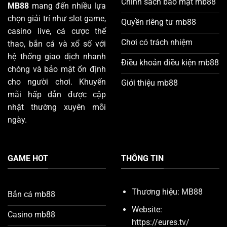
Chính sách bảo mật mb88
Thoại
MB88
mang đến nhiều lựa
chọn giải trí như slot game,
Quyền riêng tư mb88
casino live, cá cược thể
Chơi có trách nhiệm
thao, bắn cá và xổ số với
hệ thống giao dịch nhanh
Điều khoản điều kiện mb88
chóng và bảo mật ổn định
cho người chơi. Khuyến
Giới thiệu mb88
mãi hấp dẫn được cập
nhật thường xuyên mỗi
ngày.
GAME HOT
THÔNG TIN
Thương hiệu: MB88
Bắn cá mb88
Website:
Casino mb88
https://eures.tv/