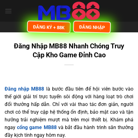
Bỏ
qua
nội
dung
ĐĂNG KÝ + 88K
ĐĂNG NHẬP
Đăng Nhập MB88 Nhanh Chóng Truy
Cập Kho Game Đỉnh Cao
Đăng nhập MB88
là bước đầu tiên để hội viên bước vào
thế giới giải trí trực tuyến sôi động với hàng loạt trò chơi
đổi thưởng hấp dẫn. Chỉ với vài thao tác đơn giản, người
chơi có thể truy cập hệ thống ổn định, bảo mật cao và tận
hưởng trải nghiệm mượt mà trên mọi thiết bị. Khám phá
ngay
cổng game MB88
và bắt đầu hành trình săn thưởng
đầy kịch tính ngay hôm nay.